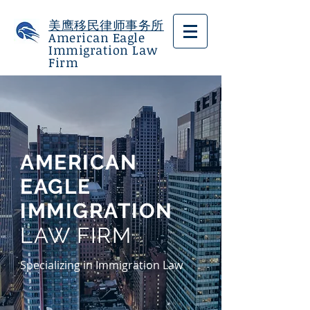
美鹰移民律师事务所
American Eagle
Immigration Law
Firm
AMERICAN
EAGLE
IMMIGRATION
LAW FIRM
Specializing in Immigration Law