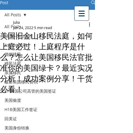
Post
美鹰移民律师事务所
All Posts
American Eagle
Immigration Law
Julia
Firm
All Posts
Jun 24, 2022
5 min read
美国旧金山移民法庭，如何
EB1A-杰出人才
上庭必过！上庭程序是什
Asylum庇护
婚姻移民
么？怎么让美国移民法官批
移民法庭
准你的美国绿卡？最近实况
亲属移民
分析！成功案例分享！干货
最新美国移民资讯
必看！
L1-跨国公司高管的美国签证
美国偷渡
H1B美国工作签证
回美证
美国身份转换