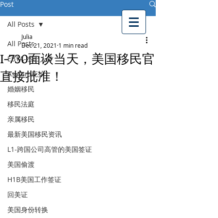
Post
美鹰移民律师事务所
All Posts
American Eagle
Immigration Law
Julia
Firm
All Posts
Dec 21, 2021
1 min read
I-730面谈当天，美国移民官
EB1A-杰出人才
直接批准！
Asylum庇护
婚姻移民
移民法庭
亲属移民
最新美国移民资讯
L1-跨国公司高管的美国签证
美国偷渡
H1B美国工作签证
回美证
美国身份转换