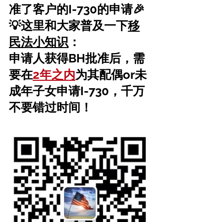
准了客户的I-730的申请🎉
💡这里和大家普及一下
移
民法小知识
：
申请人获得BH批准后，需
要在
2年之内
为其配偶or未
成年子女申请I-730，千万
不要错过时间！